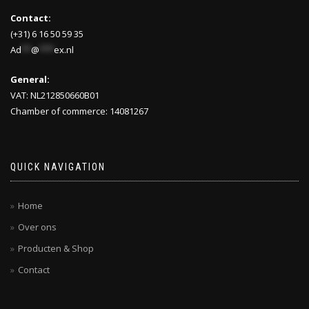
Contact:
(+31) 6 16 50 59 35
Ad
**
@
***
ex.nl
General:
VAT: NL212850660B01
Chamber of commerce: 14081267
QUICK NAVIGATION
Home
Over ons
Producten & Shop
Contact