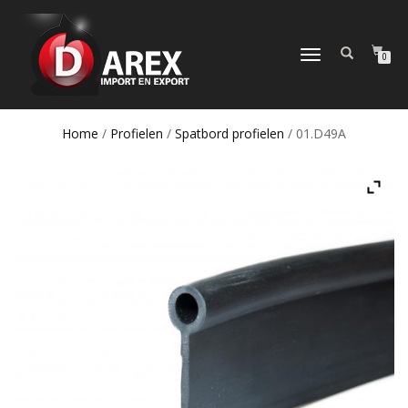
TOGGLE
0
NAVIGATION
Home
/
Profielen
/
Spatbord profielen
/ 01.D49A