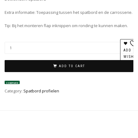
Extra informatie: Toepassing tussen het spatbord en de carrosserie.
Tip: Bij het monteren flap inknippen om ronding te kunnen maken.
ADD T
WISHL
ADD TO CART
COMPARE
Category:
Spatbord profielen