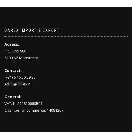
DAREX IMPORT & EXPORT
Adress:
P.O. Box 988
6200 AZ Maastricht
Contact:
(+31) 6 16 50 59 35
Ad
**
@
***
ex.nl
General:
VAT: NL212850660B01
Chamber of commerce: 14081267