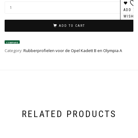
ADD T
WISHL
ADD TO CART
COMPARE
Category:
Rubberprofielen voor de Opel Kadett B en Olympia A
RELATED PRODUCTS