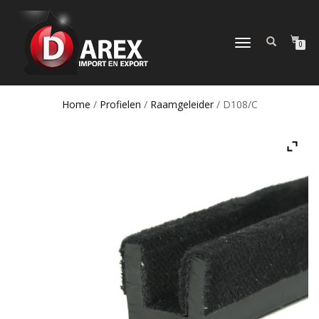
TOGGLE
0
NAVIGATION
Home
/
Profielen
/
Raamgeleider
/ D108/C