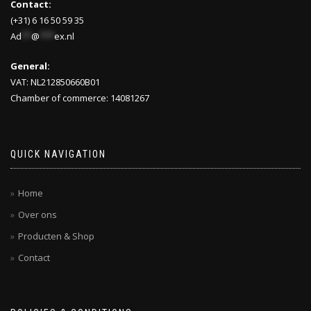
Contact:
(+31) 6 16 50 59 35
Ad
**
@
***
ex.nl
General:
VAT: NL212850660B01
Chamber of commerce: 14081267
QUICK NAVIGATION
Home
Over ons
Producten & Shop
Contact