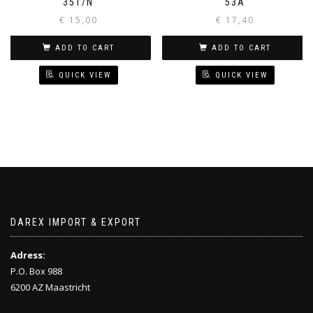
351/N
53A
€
15,00
€
17,40
ADD TO CART
ADD TO CART
QUICK VIEW
QUICK VIEW
DAREX IMPORT & EXPORT
Adress:
P.O. Box 988
6200 AZ Maastricht