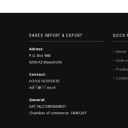
DAREX IMPORT & EXPORT
QUICK 
Adress:
Home
P.O. Box 988
Over o
6200 AZ Maastricht
Produc
Contact:
Contac
(+31) 6 16 50 59 35
Ad
**
@
***
ex.nl
General:
VAT: NL212850660B01
Chamber of commerce: 14081267