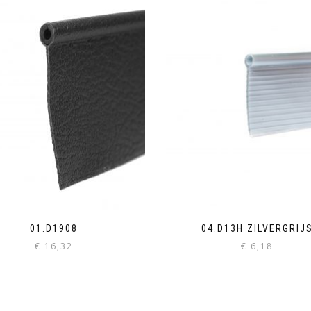
01.D1908
04.D13H ZILVERGRIJ
€
16,32
€
6,18