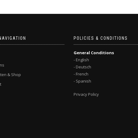
NAVIGATION
POLICIES & CONDITIONS
General Conditions
- English
ns
- Deutsch
- French
ten & Shop
- Spanish
t
Privacy Policy