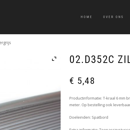
HOME
OVER ONS
rgrijs
02.D352C ZI
€
5,48
Productinformatie: T-kraal 6 mm bre
meter. Op bestelling ook leverbaar 
Doeleinden: Spatbord
Extra informatie: Toepassing tuss