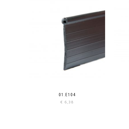
01.E104
€
6,38