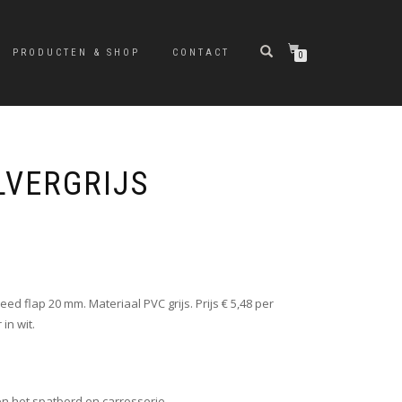
PRODUCTEN & SHOP
CONTACT
0
LVERGRIJS
ed flap 20 mm. Materiaal PVC grijs. Prijs € 5,48 per
in wit.
en het spatbord en carrosserie.