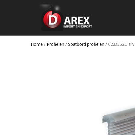
Home
/
Profielen
/
Spatbord profielen
/ 02.D352C zilve