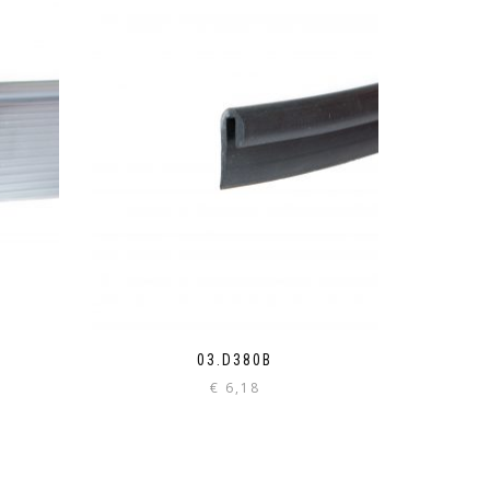
S
03.D380B
€
6,18