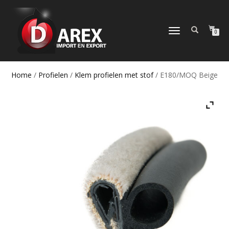
TOGGLE
0
NAVIGATION
Home
/
Profielen
/
Klem profielen met stof
/ E180/MOQ Beige