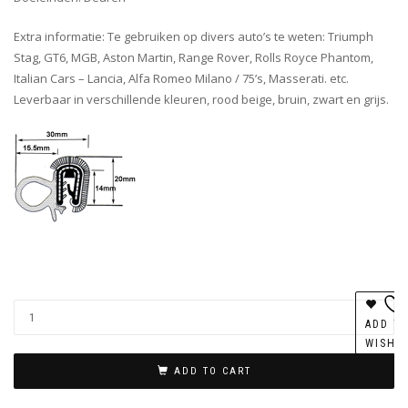
Extra informatie: Te gebruiken op divers auto’s te weten: Triumph
Stag, GT6, MGB, Aston Martin, Range Rover, Rolls Royce Phantom,
Italian Cars – Lancia, Alfa Romeo Milano / 75’s, Masserati. etc.
Leverbaar in verschillende kleuren, rood beige, bruin, zwart en grijs.
ADD T
WISHL
ADD TO CART