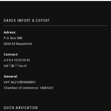
DAREX IMPORT & EXPORT
Adress:
P.O. Box 988
6200 AZ Maastricht
Contact:
(+31) 6 16 50 59 35
Ad
**
@
***
ex.nl
General:
VAT: NL212850660B01
Chamber of commerce: 14081267
QUICK NAVIGATION