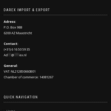
DAREX IMPORT & EXPORT
Adress:
P.O. Box 988
6200 AZ Maastricht
Contact:
(+31) 6 16 50 59 35
Ad
**
@
***
ex.nl
General:
VAT: NL212850660B01
Chamber of commerce: 14081267
QUICK NAVIGATION