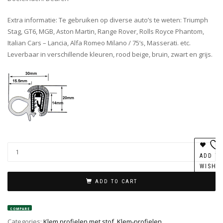
Extra informatie: Te gebruiken op diverse auto’s te weten: Triumph
Stag, GT6, MGB, Aston Martin, Range Rover, Rolls Royce Phantom,
Italian Cars – Lancia, Alfa Romeo Milano / 75’s, Masserati. etc.
Leverbaar in verschillende kleuren, rood beige, bruin, zwart en grijs.
ADD T
WISHL
ADD TO CART
COMPARE
Categories:
Klem profielen met stof
,
Klem-profielen