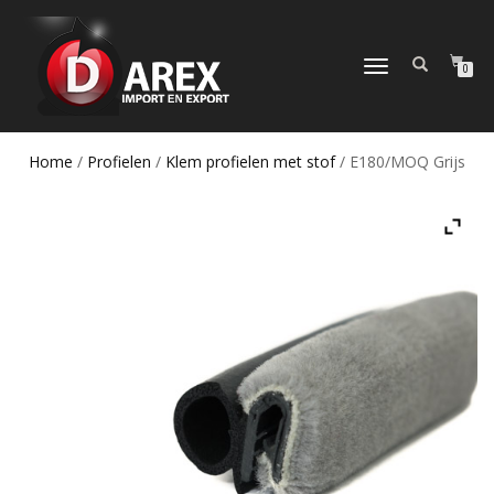
TOGGLE
0
NAVIGATION
Home
/
Profielen
/
Klem profielen met stof
/ E180/MOQ Grijs