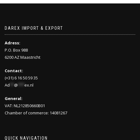
DAREX IMPORT & EXPORT
Adress:
P.O. Box 988
6200 AZ Maastricht
Contact:
(+31) 6 16 50 59 35
Ad
**
@
***
ex.nl
General:
VAT: NL212850660B01
Chamber of commerce: 14081267
QUICK NAVIGATION