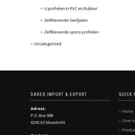
U profielen in PVC en Rubber
Zelfklevende Sierlijsten
Zelfklevende spons profielen
Uncategorized
DAREX IMPORT & EXPORT
QUICK 
Adress:
Home
P.O. Box 988
Over o
6200 AZ Maastricht
Produc