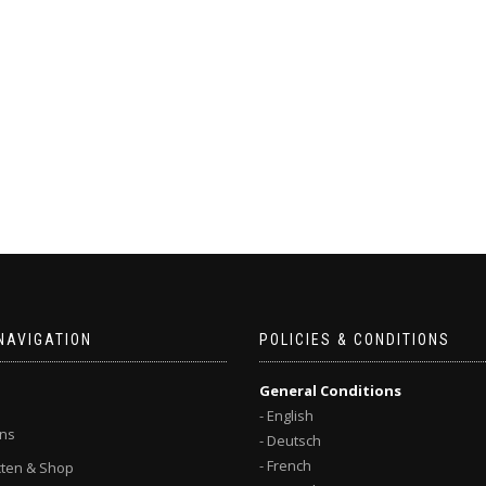
NAVIGATION
POLICIES & CONDITIONS
General Conditions
- English
ns
- Deutsch
- French
ten & Shop