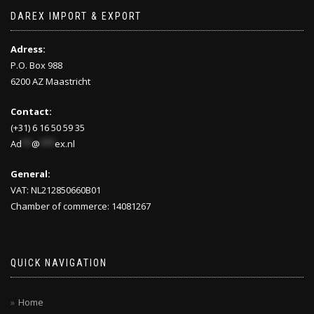
DAREX IMPORT & EXPORT
Adress:
P.O. Box 988
6200 AZ Maastricht
Contact:
(+31) 6 16 50 59 35
Ad
**
@
***
ex.nl
General:
VAT: NL212850660B01
Chamber of commerce: 14081267
QUICK NAVIGATION
Home