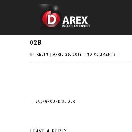
02B
BY
KEVIN
|
APRIL 26, 2013
|
NO COMMENTS
|
Post
←
BACKGROUND SLIDER
navigation
LEAVE A REPLY