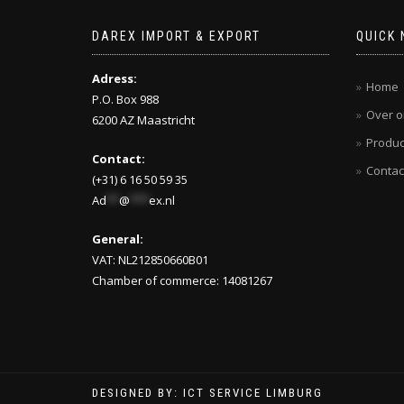
DAREX IMPORT & EXPORT
QUICK 
Adress:
Home
P.O. Box 988
Over o
6200 AZ Maastricht
Produc
Contact:
Contac
(+31) 6 16 50 59 35
Ad
**
@
***
ex.nl
General:
VAT: NL212850660B01
Chamber of commerce: 14081267
DESIGNED BY: ICT SERVICE LIMBURG