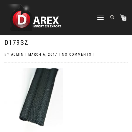
TOGGLE
0
NAVIGATION
D179SZ
BY
ADMIN
|
MARCH 6, 2017
|
NO COMMENTS
|