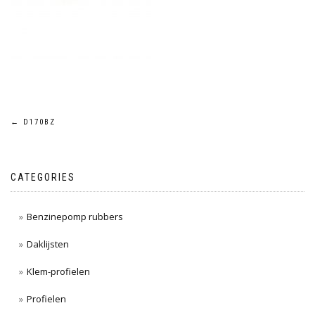
Post
←
D170BZ
navigation
CATEGORIES
Benzinepomp rubbers
Daklijsten
Klem-profielen
Profielen