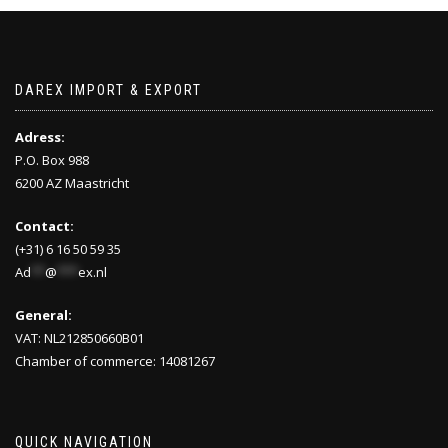
DAREX IMPORT & EXPORT
Adress:
P.O. Box 988
6200 AZ Maastricht
Contact:
(+31) 6 16 50 59 35
Ad
**
@
***
ex.nl
General:
VAT: NL212850660B01
Chamber of commerce: 14081267
QUICK NAVIGATION