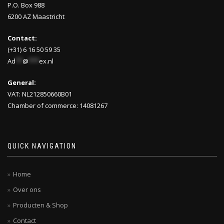
P.O. Box 988
6200 AZ Maastricht
Contact:
(+31) 6 16 50 59 35
Ad
**
@
***
ex.nl
General:
VAT: NL212850660B01
Chamber of commerce: 14081267
QUICK NAVIGATION
Home
Over ons
Producten & Shop
Contact