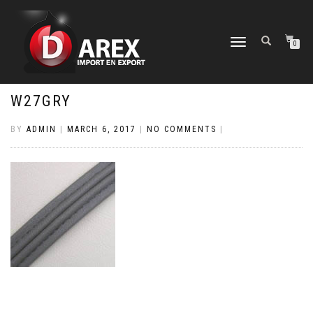
TOGGLE
0
NAVIGATION
W27GRY
BY
ADMIN
|
MARCH 6, 2017
|
NO COMMENTS
|