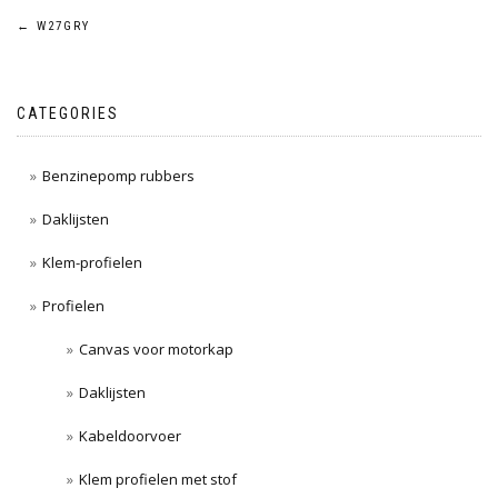
Post
←
W27GRY
navigation
CATEGORIES
Benzinepomp rubbers
Daklijsten
Klem-profielen
Profielen
Canvas voor motorkap
Daklijsten
Kabeldoorvoer
Klem profielen met stof