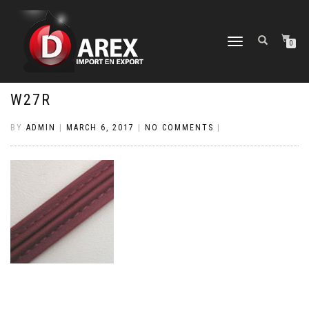
TOGGLE
0
NAVIGATION
W27R
BY
ADMIN
|
MARCH 6, 2017
|
NO COMMENTS
|