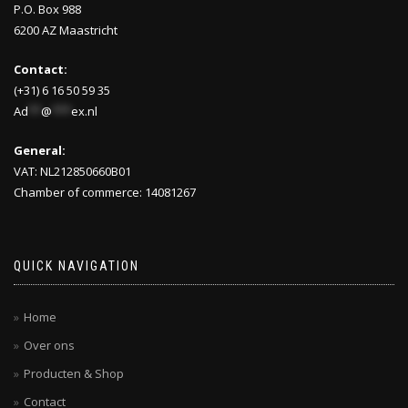
P.O. Box 988
6200 AZ Maastricht
Contact:
(+31) 6 16 50 59 35
Ad
**
@
***
ex.nl
General:
VAT: NL212850660B01
Chamber of commerce: 14081267
QUICK NAVIGATION
Home
Over ons
Producten & Shop
Contact