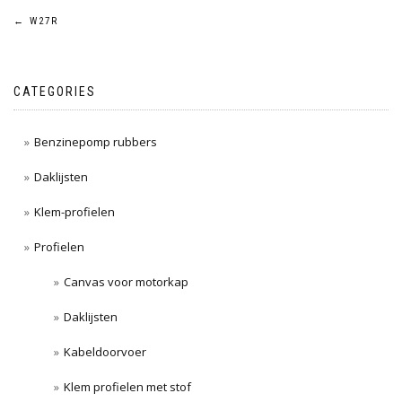
Post
←
W27R
navigation
CATEGORIES
Benzinepomp rubbers
Daklijsten
Klem-profielen
Profielen
Canvas voor motorkap
Daklijsten
Kabeldoorvoer
Klem profielen met stof