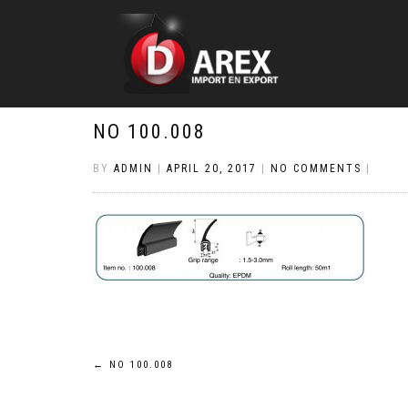
NO 100.008
BY
ADMIN
|
APRIL 20, 2017
|
NO COMMENTS
|
Post
←
NO 100.008