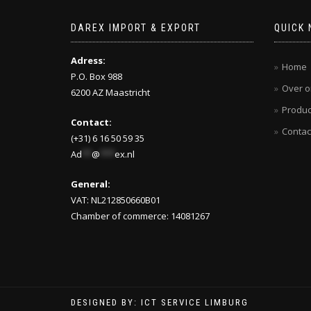
DAREX IMPORT & EXPORT
QUICK 
Adress:
Home
P.O. Box 988
Over o
6200 AZ Maastricht
Produc
Contact:
Contac
(+31) 6 16 50 59 35
Ad
**
@
***
ex.nl
General:
VAT: NL212850660B01
Chamber of commerce: 14081267
DESIGNED BY: ICT SERVICE LIMBURG