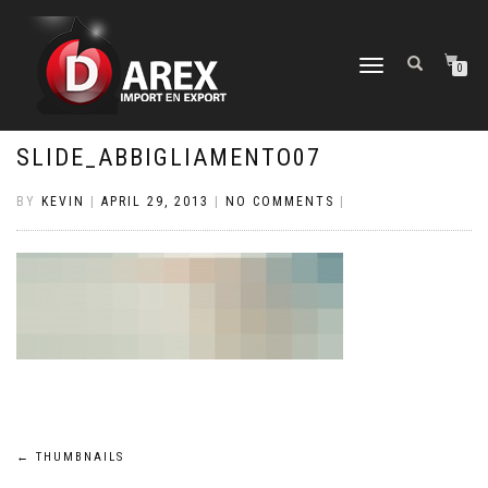
TOGGLE
0
NAVIGATION
SLIDE_ABBIGLIAMENTO07
BY
KEVIN
|
APRIL 29, 2013
|
NO COMMENTS
|
Post
←
THUMBNAILS