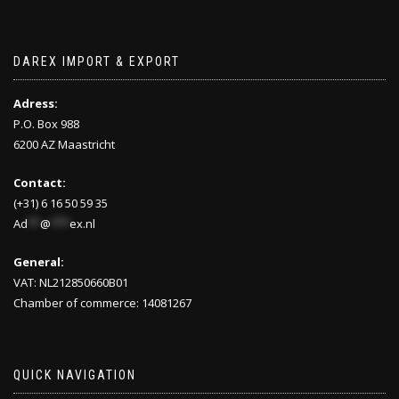
DAREX IMPORT & EXPORT
Adress:
P.O. Box 988
6200 AZ Maastricht
Contact:
(+31) 6 16 50 59 35
Ad
**
@
***
ex.nl
General:
VAT: NL212850660B01
Chamber of commerce: 14081267
QUICK NAVIGATION