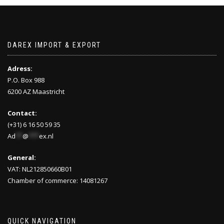
DAREX IMPORT & EXPORT
Adress:
P.O. Box 988
6200 AZ Maastricht
Contact:
(+31) 6 16 50 59 35
Ad
**
@
***
ex.nl
General:
VAT: NL212850660B01
Chamber of commerce: 14081267
QUICK NAVIGATION