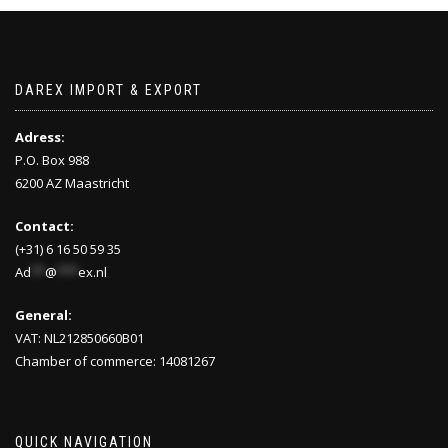
DAREX IMPORT & EXPORT
Adress:
P.O. Box 988
6200 AZ Maastricht
Contact:
(+31) 6 16 50 59 35
Ad
**
@
***
ex.nl
General:
VAT: NL212850660B01
Chamber of commerce: 14081267
QUICK NAVIGATION