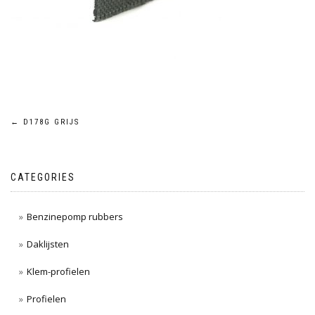
Post
←
D178G GRIJS
navigation
CATEGORIES
Benzinepomp rubbers
Daklijsten
Klem-profielen
Profielen