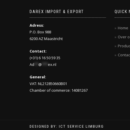
DAREX IMPORT & EXPORT
QUICK 
Adress:
Home
P.O. Box 988
Over o
6200 AZ Maastricht
Produc
Contact:
Contac
(+31) 6 16 50 59 35
Ad
**
@
***
ex.nl
General:
VAT: NL212850660B01
Chamber of commerce: 14081267
DESIGNED BY: ICT SERVICE LIMBURG