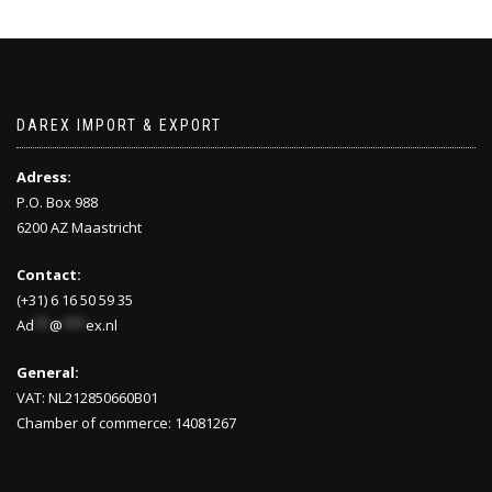
DAREX IMPORT & EXPORT
Adress:
P.O. Box 988
6200 AZ Maastricht
Contact:
(+31) 6 16 50 59 35
Ad
**
@
***
ex.nl
General:
VAT: NL212850660B01
Chamber of commerce: 14081267