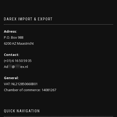
DAREX IMPORT & EXPORT
Adress:
P.O. Box 988
6200 AZ Maastricht
Contact:
(+31) 6 16 50 59 35
Ad
**
@
***
ex.nl
General:
VAT: NL212850660B01
Chamber of commerce: 14081267
QUICK NAVIGATION