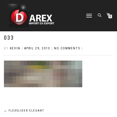
TOGGLE
0
NAVIGATION
033
BY
KEVIN
|
APRIL 29, 2013
|
NO COMMENTS
|
Post
←
FLEXSLIDER ELEGANT