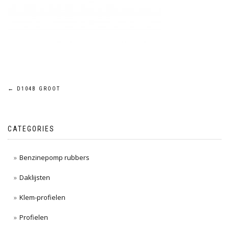
Post
←
D104B GROOT
navigation
CATEGORIES
Benzinepomp rubbers
Daklijsten
Klem-profielen
Profielen