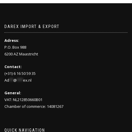
DAREX IMPORT & EXPORT
Adress:
P.O. Box 988
6200 AZ Maastricht
Contact:
(+31) 6 16 50 59 35
Ad
**
@
***
ex.nl
General:
VAT: NL212850660B01
Chamber of commerce: 14081267
QUICK NAVIGATION