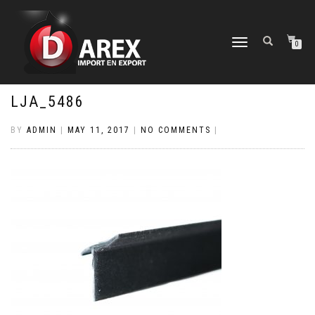
TOGGLE
0
NAVIGATION
LJA_5486
BY
ADMIN
|
MAY 11, 2017
|
NO COMMENTS
|