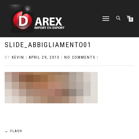
TOGGLE
0
NAVIGATION
SLIDE_ABBIGLIAMENTO01
BY
KEVIN
|
APRIL 29, 2013
|
NO COMMENTS
|
Post
←
FLASH