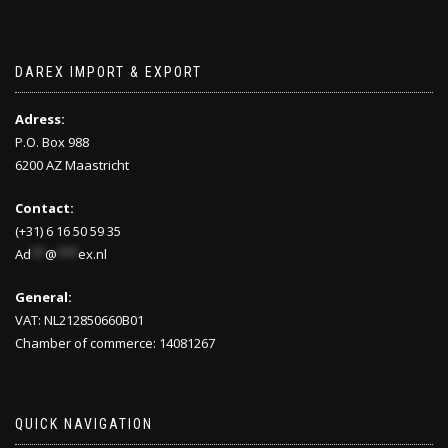
DAREX IMPORT & EXPORT
Adress:
P.O. Box 988
6200 AZ Maastricht
Contact:
(+31) 6 16 50 59 35
Ad
**
@
***
ex.nl
General:
VAT: NL212850660B01
Chamber of commerce: 14081267
QUICK NAVIGATION