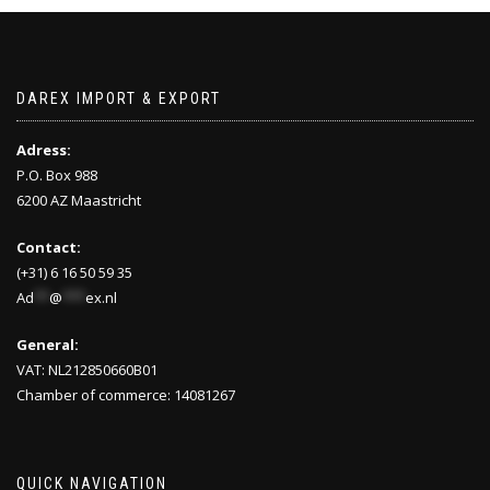
DAREX IMPORT & EXPORT
Adress:
P.O. Box 988
6200 AZ Maastricht
Contact:
(+31) 6 16 50 59 35
Ad
**
@
***
ex.nl
General:
VAT: NL212850660B01
Chamber of commerce: 14081267
QUICK NAVIGATION