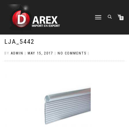
TOGGLE
0
NAVIGATION
LJA_5442
BY
ADMIN
|
MAY 15, 2017
|
NO COMMENTS
|