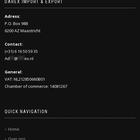
DAREX IMPORT & EXPORT
Adress:
P.O. Box 988
6200 AZ Maastricht
Contact:
(+31) 6 16 50 59 35
Ad
**
@
***
ex.nl
General:
VAT: NL212850660B01
Chamber of commerce: 14081267
QUICK NAVIGATION
Home
Over ons