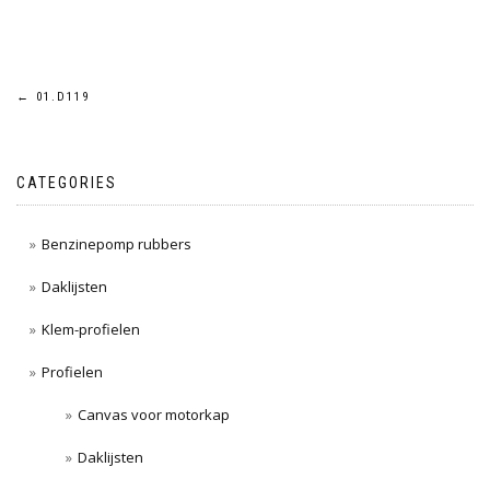
Post
←
01.D119
navigation
CATEGORIES
Benzinepomp rubbers
Daklijsten
Klem-profielen
Profielen
Canvas voor motorkap
Daklijsten