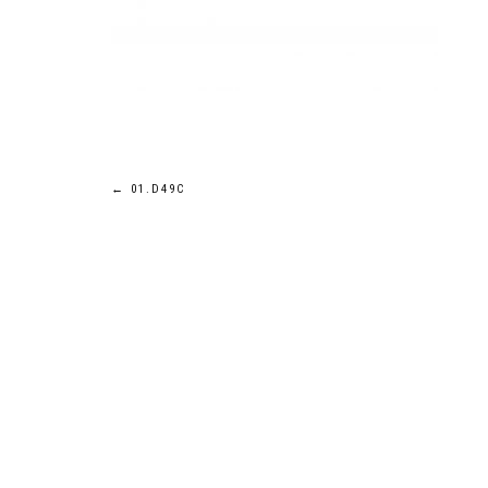
Post
←
01.D49C
navigation