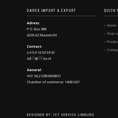
DAREX IMPORT & EXPORT
QUICK 
Adress:
Home
P.O. Box 988
Over o
6200 AZ Maastricht
Produc
Contact:
Contac
(+31) 6 16 50 59 35
Ad
**
@
***
ex.nl
General:
VAT: NL212850660B01
Chamber of commerce: 14081267
DESIGNED BY: ICT SERVICE LIMBURG