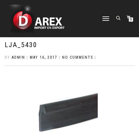
TOGGLE
0
NAVIGATION
LJA_5430
BY
ADMIN
|
MAY 16, 2017
|
NO COMMENTS
|