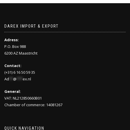
DAREX IMPORT & EXPORT
Adress:
P.O. Box 988
6200 AZ Maastricht
Contact:
(+31) 6 16 50 59 35
Ad
**
@
***
ex.nl
General:
VAT: NL212850660B01
Chamber of commerce: 14081267
QUICK NAVIGATION