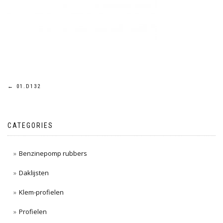
Post
←
01.D132
navigation
CATEGORIES
Benzinepomp rubbers
Daklijsten
Klem-profielen
Profielen