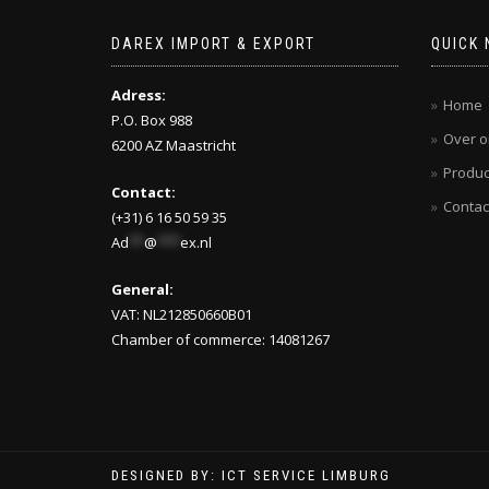
DAREX IMPORT & EXPORT
QUICK 
Adress:
Home
P.O. Box 988
Over o
6200 AZ Maastricht
Produc
Contact:
Contac
(+31) 6 16 50 59 35
Ad
**
@
***
ex.nl
General:
VAT: NL212850660B01
Chamber of commerce: 14081267
DESIGNED BY: ICT SERVICE LIMBURG