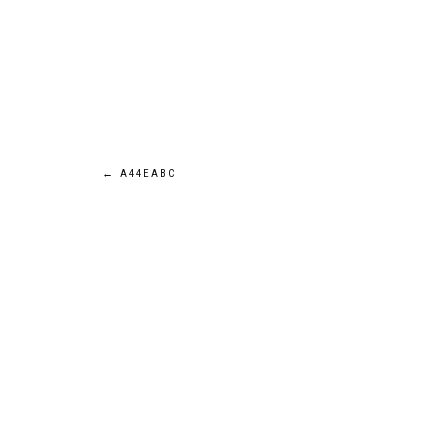
Post
←
A44EABC
navigation