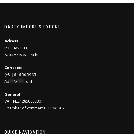
DAREX IMPORT & EXPORT
Adress:
P.O. Box 988
6200 AZ Maastricht
Contact:
(+31) 6 16 50 59 35
Ad
**
@
***
ex.nl
General:
VAT: NL212850660B01
Chamber of commerce: 14081267
QUICK NAVIGATION