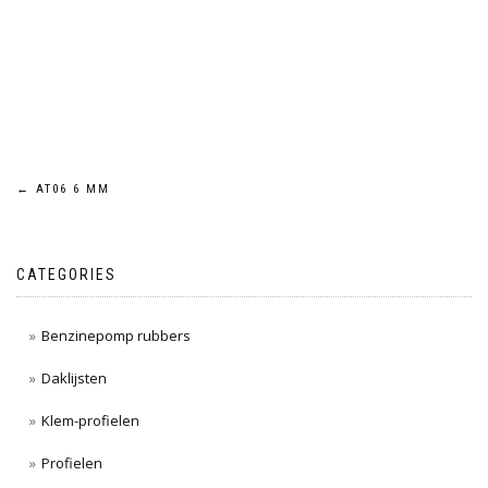
Post
←
AT06 6 MM
navigation
CATEGORIES
Benzinepomp rubbers
Daklijsten
Klem-profielen
Profielen