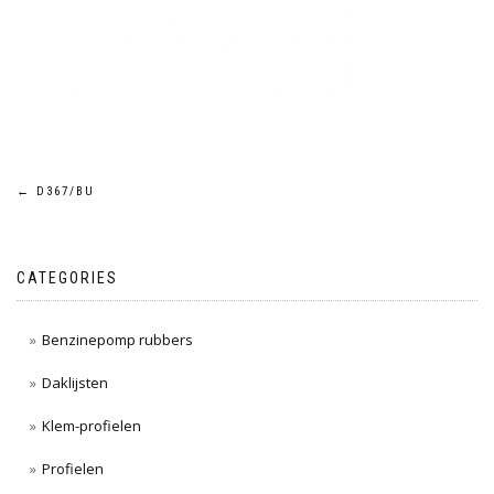
Post
←
D367/BU
navigation
CATEGORIES
Benzinepomp rubbers
Daklijsten
Klem-profielen
Profielen