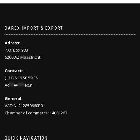
DAREX IMPORT & EXPORT
Adress:
P.O. Box 988
6200 AZ Maastricht
Contact:
(+31) 6 16 50 59 35
Ad
**
@
***
ex.nl
General:
VAT: NL212850660B01
Chamber of commerce: 14081267
QUICK NAVIGATION