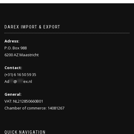
DAREX IMPORT & EXPORT
Adress:
P.O. Box 988
6200 AZ Maastricht
Contact:
(+31) 6 16 50 59 35
Ad
**
@
***
ex.nl
General:
VAT: NL212850660B01
Chamber of commerce: 14081267
QUICK NAVIGATION