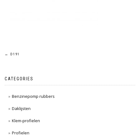
Post
←
D191
navigation
CATEGORIES
Benzinepomp rubbers
Daklijsten
Klem-profielen
Profielen