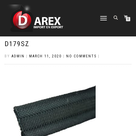
TOGGLE
0
NAVIGATION
D179SZ
BY
ADMIN
|
MARCH 11, 2020
|
NO COMMENTS
|