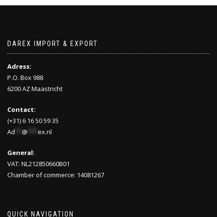
DAREX IMPORT & EXPORT
Adress:
P.O. Box 988
6200 AZ Maastricht
Contact:
(+31) 6 16 50 59 35
Ad
**
@
***
ex.nl
General:
VAT: NL212850660B01
Chamber of commerce: 14081267
QUICK NAVIGATION