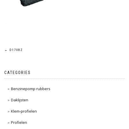
Post
←
D170BZ
navigation
CATEGORIES
Benzinepomp rubbers
Daklijsten
Klem-profielen
Profielen