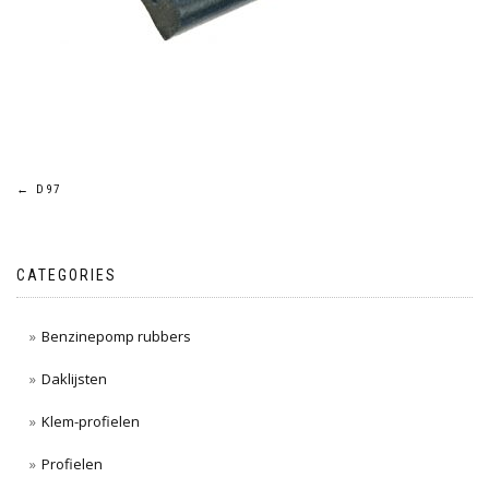
Post
←
D97
navigation
CATEGORIES
Benzinepomp rubbers
Daklijsten
Klem-profielen
Profielen