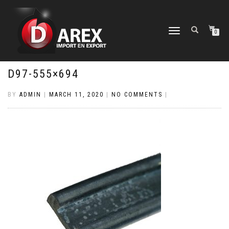
TOGGLE
0
NAVIGATION
D97-555×694
BY
ADMIN
|
MARCH 11, 2020
|
NO COMMENTS
|