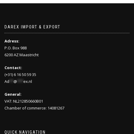
DAREX IMPORT & EXPORT
Adress:
P.O. Box 988
6200 AZ Maastricht
Contact:
(+31) 6 16 50 59 35
Ad
**
@
***
ex.nl
General:
VAT: NL212850660B01
Chamber of commerce: 14081267
QUICK NAVIGATION