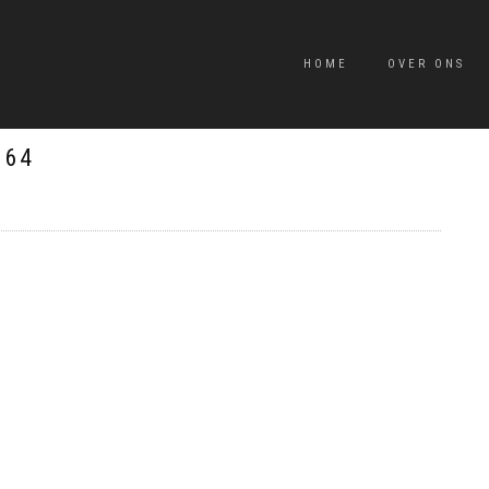
HOME
OVER ONS
164