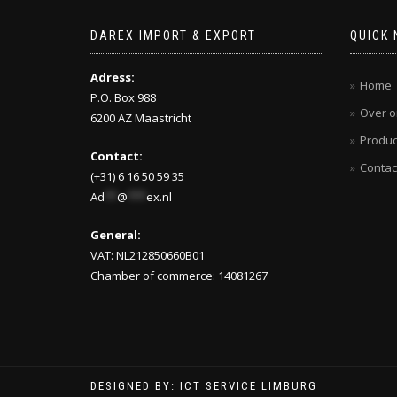
DAREX IMPORT & EXPORT
QUICK 
Adress:
Home
P.O. Box 988
Over o
6200 AZ Maastricht
Produc
Contact:
Contac
(+31) 6 16 50 59 35
Ad
**
@
***
ex.nl
General:
VAT: NL212850660B01
Chamber of commerce: 14081267
DESIGNED BY: ICT SERVICE LIMBURG